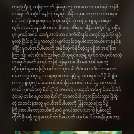
ကမ္ဘာကြီးရဲ့ တခြားဘက်ခြမ်းမှာ လူသားတွေ အသက်ရှင်သန်ဖို့
အရေး တိုက်ခိုက်နေကြတုန်းမှာ အိန္ဒိယမှာတော့ ဘာသာတရား
ပေါင်းစုံ ငြိမ်းချမ်းစွာယှဉ်တွဲနေထိုင်တဲ့ ယဉ်ကျေးမှုတစ်ရပ်
ထွန်းကားလို့နေခဲ့ပါတယ်။ ဒါပေမဲ့ ၁၆ရာစု ပါနီပတ်တိုက်ပွဲအပြီး
မှာ မူဂယ်အင်ပါယာရဲ့အလံဟာ ဒေလီထီးနန်းမှာလွှင့်ထူခဲ့ချိန် ရှိခဲ့
ဖူးတဲ့ ငြိမ်းချမ်းမှုကလည်း ပျက်သုန်းခဲ့ရပါတော့တယ်။ ရာစုနှစ်နဲ့
ချီပြီး မူဂယ်အင်ပါယာကို အနိုင်တိုက်နိုင်တဲ့သူမရှိဘဲ အချိန်အ
ကြာကြီး မင်းဆိုးမင်းညစ်မူဂယ်ဘုရင်တွေရဲ့ ရက်စက်ယုတ်မာတဲ့
အမှောင်ခေတ်မှာ ရှင်သန်ခဲ့ကြရတာပေါ့။ မကောင်းမှုတွေ
ဆိုးယုတ်မှုတွေ မြင့်တက်လာတဲ့အခါတိုင်းမှာ အဲဒီအရာတွေက
နေ ကာကွယ်မဲ့သူက မွေးဖွားလာစမြဲမို့ ချက်တရာပါတီရှီဝါဂျီမ
ဟာရာ့ဂျ်ဆိုတဲ့ မင်းကောင်းမင်းမြတ်တစ်ပါး ပေါ်ထွက်လာခဲ့ပါ
တယ်။ မူဂယ်တွေ ရှီဝါဂျီကို ဘယ်လိုမှ မသုတ်သင်မရှင်းလင်းနိုင်
ခဲ့ပေမဲ့ တစ်နေ့မှာတော့ ရှီဝါဂျီ ဘ၀တစ်ပါးကူးပြောင်းသွားပြီဆို
တဲ့ သတင်းနဲ့အတူ မူဂယ်အင်ပါယာကို ပြန်လည်ချဲ့ထွင်ဖို့
ကြိုးစားပါတော့တယ်။ ဒီမှာပဲ မူဂယ်အင်ပါယာကို ပြန်လည်
တိုက်ခိုက်ဖို့ သူရဲကောင်းတစ်ယောက် ထွက်ပေါ်လာချိန်မှာတော့..