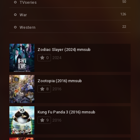
50
TVseries
126
War
22
Western
Zodiac Slayer (2024) mmsub
0
2024
Zootopia (2016) mmsub
8
2016
Kung Fu Panda 3 (2016) mmsub
9
2016