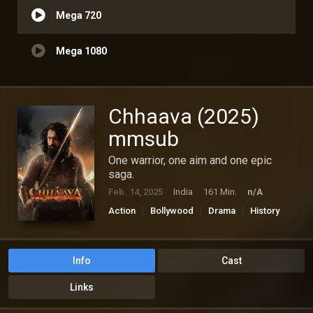
Mega 720
Mega 1080
Chhaava (2025)
mmsub
One warrior, one aim and one epic
saga.
Feb. 14, 2025
India
161 Min.
n/A
Action
Bollywood
Drama
History
Info
Cast
Links