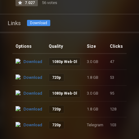
7.027
56 votes
Links
Download
Options
Quality
Size
Clicks
Download
3.0 GB
47
1080p Web-Dl
Download
1.8 GB
53
720p
Download
3.0 GB
95
1080p Web-Dl
Download
1.8 GB
128
720p
Download
Telegram
103
720p