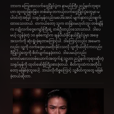
ဘားက ကြေးစားလက်ဝှေ့ပြိုင်ပွဲက နာမည်ကြီး ညဉ့်နတ်ဘုရား
ဟာ ထူးထူးခြားခြား တစ်ခါမှ တကယ့်လက်ဝှေ့ပြိုင်ပွဲတွေမှာ မ
ပါဝင်တဲ့အပြင် သရုပ်မှန်လည်းမပေါ်အောင် မျက်နှာလည်းဖျက်
ထားသေးတယ်.. တကယ်တော့ သူက တခြားမဟုတ်ဘူး တစ်ချိန်
က လျိုလက်ဝှေ့ကျော်ကြီးရဲ့ တစ်ဦးတည်းသောသားပါ.. ဒါပေ
မယ့် လွန်ခဲ့တဲ့ ၁၀ နှစ်ကျော်က ချန်ပီယံဖိုင်နယ်ပြိုင်ပွဲမှာ အဖေ့
အသက်ကို ဆုံးရှုံးခဲ့ရတာကြောင့်ပါ.. ဒါကြောင့်လည်း အမေက
လည်း သူ့ကို လက်ဝှေ့ပေးမထိုးခိုင်းသလို သူကိုယ်တိုင်ကလည်း
ဒီပြိုင်ပွဲတွေကို စိတ်ပျက်နေခဲ့တာပဲ.. ဒါပေမယ့်လည်း
ကောင်မလေးတစ်ယောက်အတွက်နဲ့ သူ့ဟာ ညဉ့်နတ်ဘုရားဆိုတဲ့
သရုပ်မှန်ကို ထုတ်ဖော်ဖို့ကြိုးစားခဲ့တယ်.. စိတ်ကူးထဲကအတိုင်း
တော့ မဖြစ်ခဲ့ဘူးပေါ့.. ဘယ်လိုကိစ္စကြောင့် သူ့စိတ်ကူးတွေ မဖြစ်
ခဲ့တယ်ဆိုတာ..