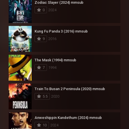
Zodiac Slayer (2024) mmsub
0
2024
Kung Fu Panda 3 (2016) mmsub
9
2016
The Mask (1994) mmsub
7
1994
Train To Busan 2 Peninsula (2020) mmsub
5.5
2020
Anweshippin Kandethum (2024) mmsub
10
2024