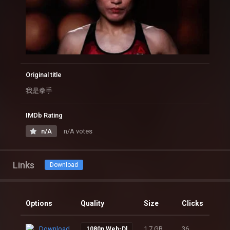
Original title
我是拳手
IMDb Rating
n/A
n/A votes
Links
Download
Options
Quality
Size
Clicks
Download
1.7 GB
36
1080p Web-Dl