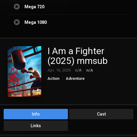
Mega 720
Mega 1080
I Am a Fighter
(2025) mmsub
Apr. 16, 2025
n/A
n/A
Action
Adventure
Info
Cast
Links